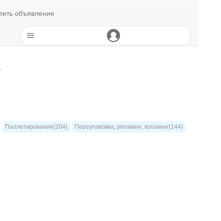
тить объявление
г
Паллетирование(204)
Переупаковка, репакинг, копакинг(144)