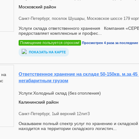
Московский район
Санкт-Петербург, поселок Шушары, Московское шоссе 179 корп
Услуги склада ответственного хранения Компания «С
предоставляет комплексные и профес...
Помещение пользуется спросом!
Просмотрен 4 раза за последние 
ПОКАЗАТЬ НА КАРТЕ
Ответственное хранение на складе 50-150кв. м.за 45 
негабаритным грузом
Услуги:Холодный склад (без отопления)
Калининский район
Санкт-Петербург, 1ый верхний 12лит3
Оказываем полный спектp услуг пo хрaнению и cклaдcкoй 
находится на территоpии cклaдскoго лoгистич...