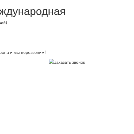
еждународная
кий)
ефона и мы перезвоним!